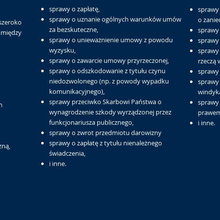
sprawy o zapłatę,
sprawy 
sprawy o uznanie ogólnych warunków umów
o zanie
szeroko
za bezskuteczne,
sprawy
między
sprawy o unieważnienie umowy z powodu
sprawy 
wyzysku,
sprawy
sprawy o zawarcie umowy przyrzeczonej,
rzeczą 
sprawy o odszkodowanie z tytułu czynu
sprawy 
niedozwolonego (np. z powody wypadku
sprawy
komunikacyjnego),
windyka
sprawy przeciwko Skarbowi Państwa o
sprawy
m
wynagrodzenie szkody wyrządzonej przez
prawem
funkcjonariusza publicznego,
i inne.
sprawy o zwrot przedmiotu darowizny
sprawy o zapłatę z tytułu nienależnego
zną,
świadczenia,
i inne.